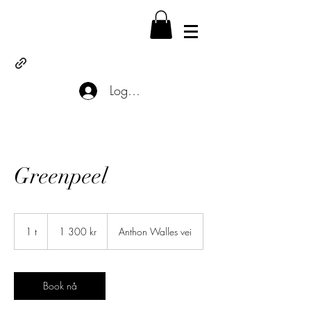
Logg inn
Greenpeel
1 300
norske
1 t
1
1 300 kr
Anthon Walles vei
kroner
Book nå